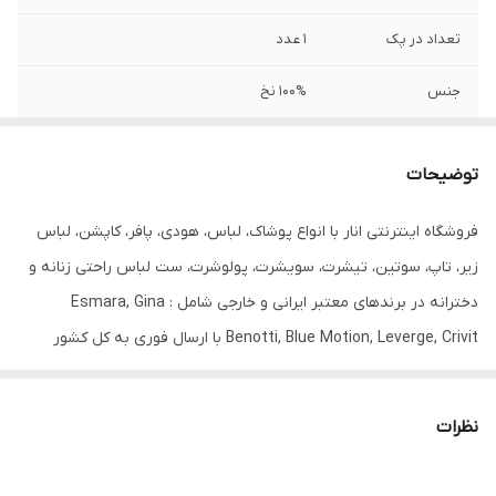
تعداد در پک
1 عدد
جنس
100% نخ
جنیست
دخترانه و زنانه
توضیحات
برند
esmara
فروشگاه اینترنتی انار با انواع پوشاک، لباس، هودی، پافر، کاپشن، لباس
زیر، تاپ، سوتین، تیشرت، سویشرت، پولوشرت، ست لباس راحتی زنانه و
دخترانه در برندهای معتبر ایرانی و خارجی شامل : Esmara, Gina
Benotti, Blue Motion, Leverge, Crivit با ارسال فوری به کل کشور
درخدمت شما عزیزان می‌باشد.
نظرات