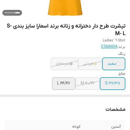
تیشرت طرح دار دخترانه و زنانه برند اسمارا سایز بندی S-
M- L
Ladies' T-Shirt
برند:
ESMARA
رنگ
سفید
خردلی
سرمه‌ای
سایز
L 44/46
M 40/42
S 36/38
مشخصات
آستین
کوتاه