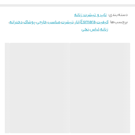
دسته‌بندی
:
تاپ و تیشرت زنانه
برچسب‌ها :
کیفیت
،
Esmara
،
انار
،
تیشرت
،
مناسب
،
خارجی
،
پوشاک
،
دخترانه
،
زنانه
،
لباس
،
نخی