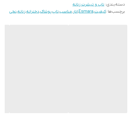
دسته‌بندی
:
تاپ و تیشرت زنانه
برچسب‌ها :
کیفیت
،
Esmara
،
انار
،
مناسب
،
تاپ
،
پوشاک
،
دخترانه
،
زنانه
،
نخی