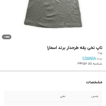
تاپ نخی یقه طرحدار برند اسمارا
Top
برند:
ESMARA
شناسه کالا
342516
مشخصات
جنس
نخی