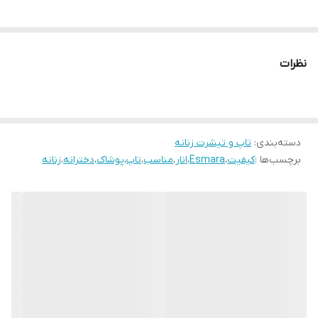
نظرات
دسته‌بندی
:
تاپ و تیشرت زنانه
برچسب‌ها :
کیفیت
،
Esmara
،
انار
،
مناسب
،
تاپ
،
پوشاک
،
دخترانه
،
زنانه