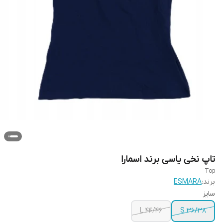
تاپ نخی یاسی برند اسمارا
Top
برند:
ESMARA
سایز
L 44/46
S 36/38