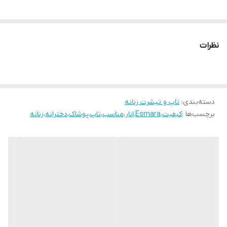
نظرات
دسته‌بندی
:
تاپ و تیشرت زنانه
برچسب‌ها :
کیفیت
،
Esmara
،
انار
،
مناسب
،
تاپ
،
پوشاک
،
دخترانه
،
زنانه