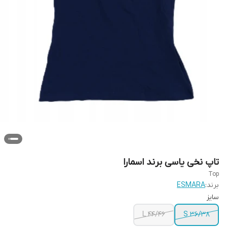
تاپ نخی یاسی برند اسمارا
Top
برند:
ESMARA
سایز
L 44/46
S 36/38