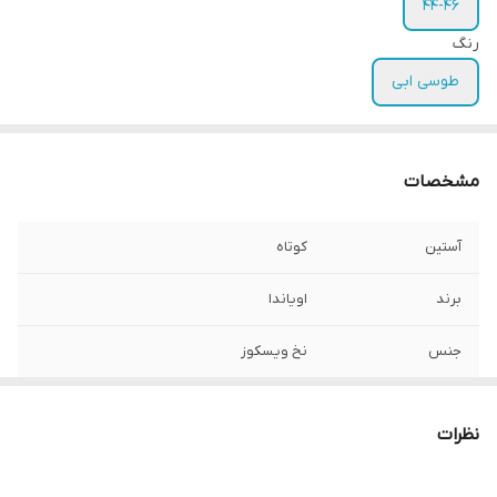
44-46
رنگ
طوسی ابی
مشخصات
آستین
کوتاه
برند
اویاندا
جنس
نخ ویسکوز
تعداد در پک
1 عدد
نظرات
جنسیت
زنانه دخترانه