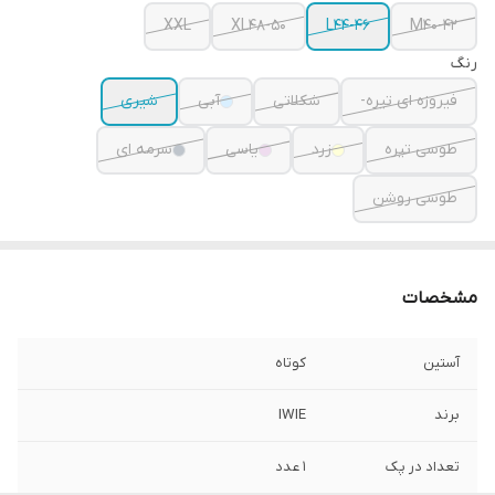
XXL
XL48-50
L44-46
M40-42
رنگ
فیروزه ای تیره-
شکلاتی
آبی
شیری
طوسی تیره
زرد
یاسی
سرمه ای
طوسی روشن
مشخصات
آستین
کوتاه
برند
IWIE
تعداد در پک
1 عدد