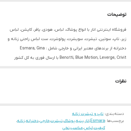
جنس
100% پنبه
توضیحات
جنیست
زنانه
فروشگاه اینترنتی انار با انواع پوشاک، لباس، هودی، پافر، کاپشن، لباس
قابلیت بازگشت
دارد
زیر، تاپ، سوتین، تیشرت، سویشرت، پولوشرت، ست لباس راحتی زنانه و
مورد استفاده
روزانه
دخترانه از برندهای معتبر ایرانی و خارجی شامل : Esmara, Gina
Benotti, Blue Motion, Leverge, Crivit با ارسال فوری به کل کشور
یقه
گرد گرهی در شانه راست
درخدمت شما عزیزان می‌باشد.
قد
68
نظرات
دسته‌بندی
:
تاپ و تیشرت زنانه
برچسب‌ها :
Esmara
،
انار
،
پنبه
،
پوشاک
،
تیشرت
،
خارجی
،
دخترانه
،
زنانه
،
کیفیت
،
لباس
،
مناسب
،
نخی