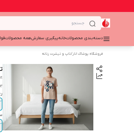
دسته‌بندی محصولات
خانه
پیگیری سفارش
همه محصولات
قوا
فروشگاه پوشاک انار
/
تاپ و تیشرت زنانه
ت
rt
بر
ر
سا