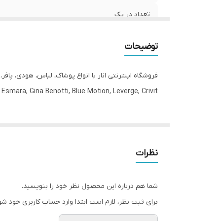
تعداد در پک
جنس
توضیحات
جنیست
فروشگاه اینترنتی انار با انواع پوشاک، لباس، هودی، پاف
قابلیت بازگشت
Esmara, Gina Benotti, Blue Motion, Leverge, Crivit با ارسال فوری به کل کشور درخدمت شما عزیزان می‌باشد.
مورد استفاده
یقه
نظرات
قد
شما هم درباره این محصول نظر خود را بنویسید.
برای ثبت نظر، لازم است ابتدا وارد حساب کاربری خود شو