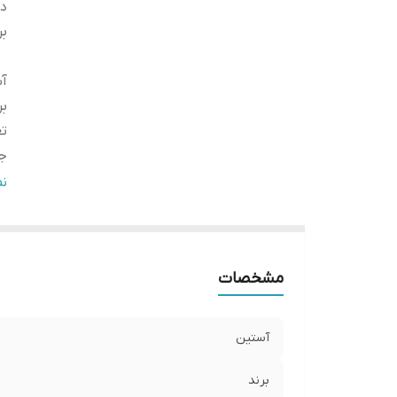
دس
بر
آ
بر
تع
ج
ج
ن
قا
مو
ی
مشخصات
ق
آستین
برند