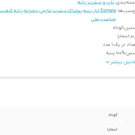
ته‌بندی
:
تاپ و تیشرت زنانه
چسب‌ها :
Esmara
،
انار
،
پنبه
،
پوشاک
،
تیشرت
،
خارجی
،
دخترانه
،
زنانه
،
کیفیت
مناسب
،
نخی
ستین
:
کوتاه
ند
:
اسمارا
داد در پک
:
1 عدد
نس
:
100% پنبه
نیست
:
زنانه
مایش بیشتر
بلیت بازگشت
:
دارد
رد استفاده
:
روزانه
قه
:
گرد
د
:
68
کوتاه
اسمارا