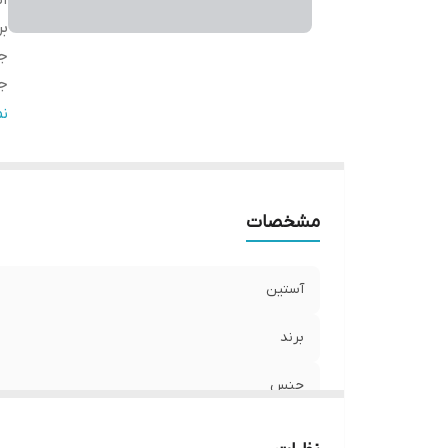
آ
بر
ج
جز
دو
ن
ج
سا
ق
مشخصات
آستین
برند
جنس
جزئیات