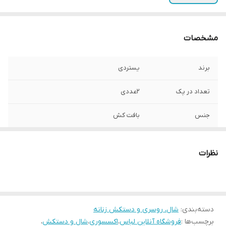
مشخصات
برند
یستردی
تعداد در پک
2عددی
جنس
بافت کش
سایز
فری سایز بچگانه
نظرات
قابلیت بازگشت
در صورت ایراد برگشت دارد
دسته‌بندی
:
شال، روسری و دستکش زنانه
برچسب‌ها :
فروشگاه آنلاین لباس
،
اکسسوری
،
شال و دستکش
،