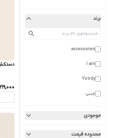
برند
accessories
I am
دستکش دخترانه 
Ystrdy
219,000
چینی
موجودی
محدوده قیمت