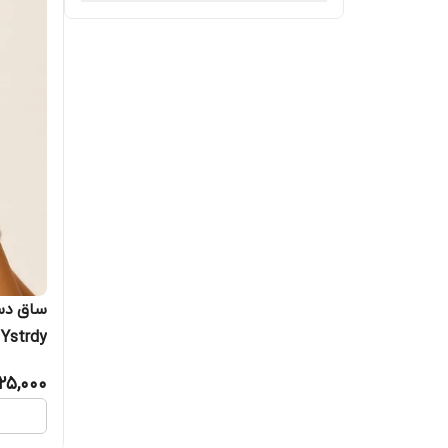
ساق دس
Ystrdy
25,000