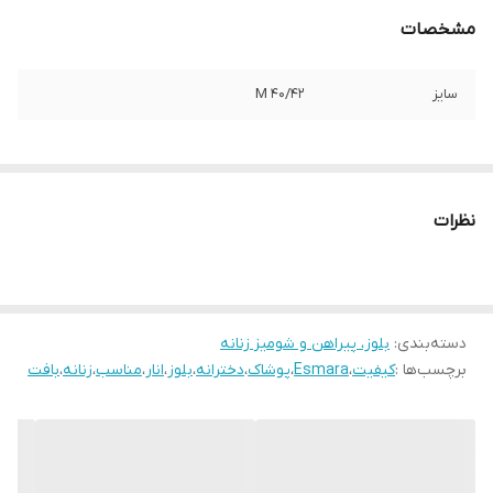
مشخصات
سایز
M 40/42
نظرات
دسته‌بندی
:
بلوز، پیراهن و شومیز زنانه
برچسب‌ها :
کیفیت
،
Esmara
،
پوشاک
،
دخترانه
،
بلوز
،
انار
،
مناسب
،
زنانه
،
بافت