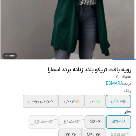
رویه بافت تریکو بلند زنانه برند اسمارا
Cardigan
برند:
ESMARA
رنگ
مشکی
سبز
نارنجی
صورتی روشن
سایز
XXL50--52
48-50XL
SX34
S36-38
L44-46
M40-42
XXXL56