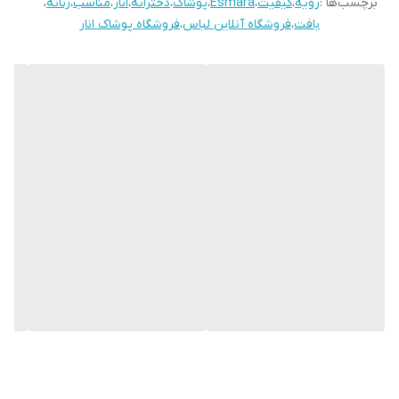
برچسب‌ها :
رویه
،
کیفیت
،
Esmara
،
پوشاک
،
دخترانه
،
انار
،
مناسب
،
زنانه
،
بافت
،
فروشگاه آنلاین لباس
،
فروشگاه پوشاک انار