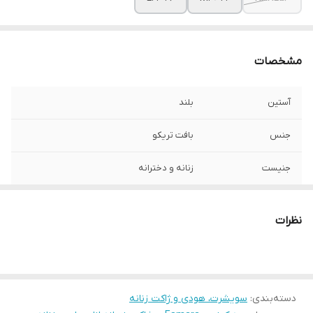
مشخصات
آستین
بلند
جنس
بافت تریکو
جنیست
زنانه و دخترانه
جزئیات
رویه بافت تریکو جلو باز رنگ مشکی سایز
کوچک جلو باز و بدون جیب است
نظرات
قد
80 تا90
دسته‌بندی
:
سویشرت، هودی و ژاکت زنانه