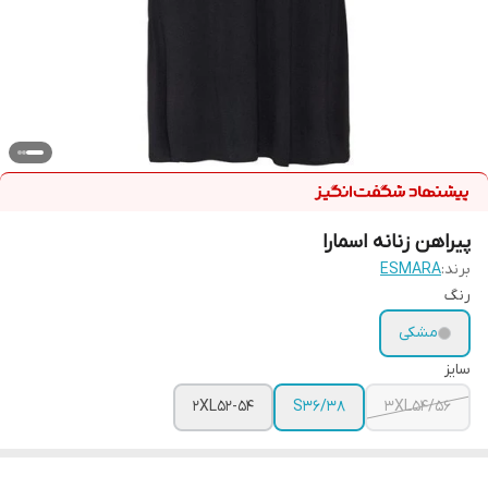
پیراهن زنانه اسمارا
برند:
ESMARA
رنگ
مشکی
سایز
2XL52-54
S36/38
3XL54/56