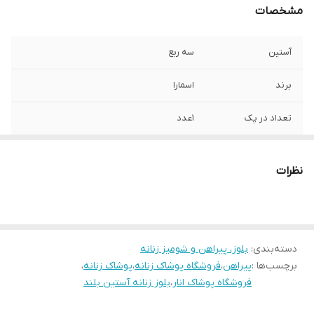
مشخصات
آستین
سه ربع
برند
اسمارا
تعداد در پک
1عدد
جنس
نخ کشی قابل انعطاف
نظرات
جزئیات
پیراهن سایز بزرگ کمر برشدار است
دور سینه
134
دسته‌بندی
:
بلوز، پیراهن و شومیز زنانه
قد
108
برچسب‌ها :
پیراهن
،
فروشگاه پوشاک زنانه
،
پوشاک زنانه
،
فروشگاه پوشاک انار
،
بلوز زنانه آستین بلند