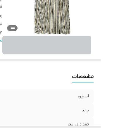
آ
بر
تع
ج
دو
ن
ج
ط
ر
ق
مشخصات
آستین
برند
تعداد در پک