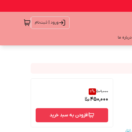
ورود | ثبت‌نام
درباره ما
11
%
509,000
450,000
افزودن به سبد خرید
نار