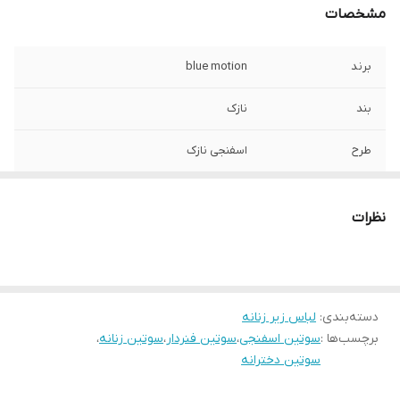
مشخصات
برند
blue motion
بند
نازک
طرح
اسفنجی نازک
قابلیت بازگشت
لباس زیر قابلیت بازگشت ندارد.
نظرات
دسته‌بندی
:
لباس زیر زنانه
برچسب‌ها :
سوتین اسفنجی
،
سوتین فنردار
،
سوتین زنانه
،
سوتین دخترانه