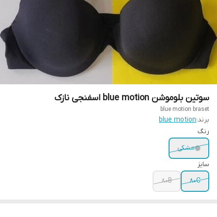
سوتین بلوموشن blue motion اسفنجی نازک
blue motion braset
برند:
blue motion
رنگ
مشکی
سایز
80B
80C