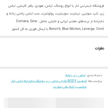
فروشگاه اینترنتی انار با انواع پوشاک، لباس، هودی، پافر، کاپشن، لباس
طرح
کبریتی ریز
زیر، تاپ، سوتین، تیشرت، سویشرت، پولوشرت، ست لباس راحتی زنانه و
قابلیت بازگشت
دارد
دخترانه از برندهای معتبر ایرانی و خارجی شامل : Esmara, Gina
Benotti, Blue Motion, Leverge, Crivit با ارسال فوری به کل کشور
مورد استفاده
روزانه
درخدمت شما عزیزان می‌باشد.
نظرات
دسته‌بندی
:
لباس زیر زنانه
برچسب‌ها :
کیفیت
،
BODY
،
خارجی
،
لباس زیر
،
پوشاک
،
دخترانه
،
لباس
،
انار
،
مناسب
،
زنانه
،
نخی
،
شورت