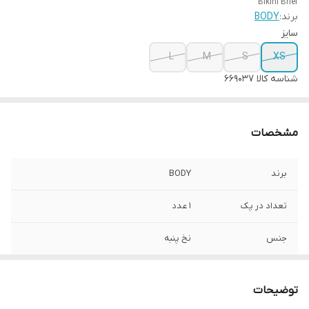
Bikini Brief
برند:
BODY
سایز
L
M
S
XS
شناسه کالا
669037
مشخصات
برند
BODY
تعداد در پک
1 عدد
جنس
نخ پنبه
جنیست
زنانه
توضیحات
رنگ
طوسی