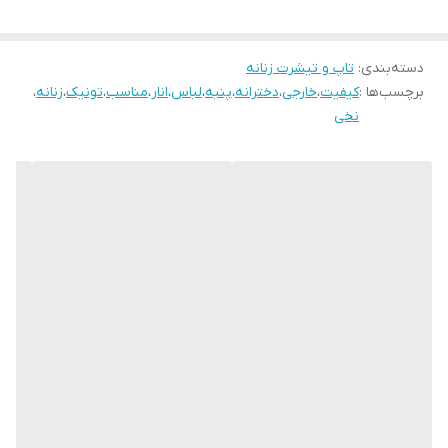
دسته‌بندی
:
تاپ و تیشرت زنانه
برچسب‌ها :
کیفیت
،
خارجی
،
دخترانه
،
پنبه
،
لباس
،
انار
،
مناسب
،
تونیک
،
زنانه
،
نخی