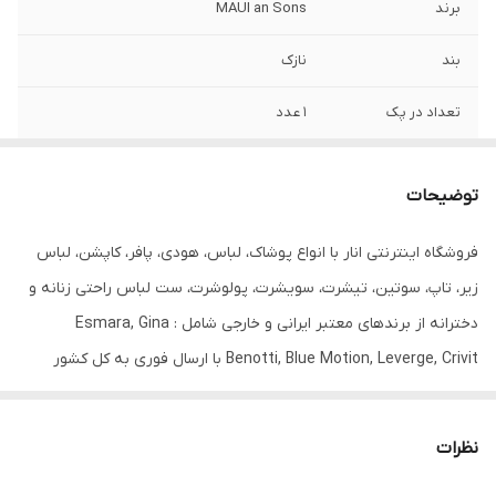
برند
MAUI an Sons
بند
نازک
تعداد در پک
1 عدد
جنس
نخی
توضیحات
جنیست
زنانه
فروشگاه اینترنتی انار با انواع پوشاک، لباس، هودی، پافر، کاپشن، لباس
طرح
ساحلی
زیر، تاپ، سوتین، تیشرت، سویشرت، پولوشرت، ست لباس راحتی زنانه و
قابلیت بازگشت
دارد
دخترانه از برندهای معتبر ایرانی و خارجی شامل : Esmara, Gina
Benotti, Blue Motion, Leverge, Crivit با ارسال فوری به کل کشور
مورد استفاده
تابستانی
درخدمت شما عزیزان می‌باشد.
نظرات