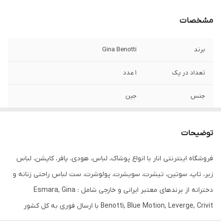
مشخصات
برند
Gina Benotti
تعداد در پک
1 عدد
جنس
جین
جنیست
زنانه
توضیحات
رنگ
سفید
فروشگاه اینترنتی انار با انواع پوشاک، لباس، هودی، پافر، کاپشن، لباس
فرم
SLIM
زیر، تاپ، سوتین، تیشرت، سویشرت، پولوشرت، ست لباس راحتی زنانه و
قابلیت بازگشت
دارد
دخترانه از برندهای معتبر ایرانی و خارجی شامل : Esmara, Gina
Benotti, Blue Motion, Leverge, Crivit با ارسال فوری به کل کشور
مورد استفاده
روزانه