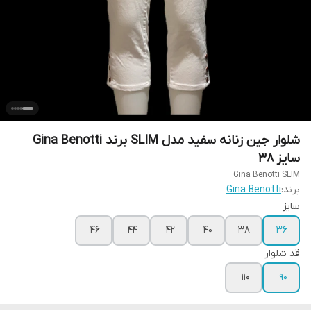
شلوار جین زنانه سفید مدل SLIM برند Gina Benotti
سایز 38
Gina Benotti SLIM
برند:
Gina Benotti
سایز
46
44
42
40
38
36
قد شلوار
110
90