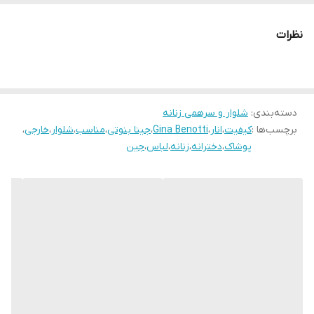
درخدمت شما عزیزان می‌باشد.
دور ران
52
نظرات
قد
90-110
جزئیات
در هنگام خرید به اندازه قد شلوار توجه کنید-
دسته‌بندی
:
شلوار و سرهمی زنانه
برچسب‌ها :
کیفیت
،
انار
،
Gina Benotti
،
جینا بنوتی
،
مناسب
،
شلوار
،
خارجی
،
پوشاک
،
دخترانه
،
زنانه
،
لباس
،
جین