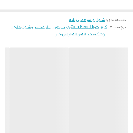
دور کمر: 80
دور باسن: 96
دسته‌بندی
:
دور ران: 50
شلوار و سرهمی زنانه
برچسب‌ها :
کیفیت
،
Gina Benotti
،
جینا بنوتی
،
انار
،
مناسب
،
شلوار
،
خارجی
،
اندازه فاق: 26
پوشاک
،
دخترانه
،
زنانه
،
لباس
،
جین
مشخصات سایز 44:
قد: 100
دور کمر: 88
دور باسن: 112
دور ران: 58
اندازه فاق: 26