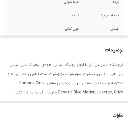
برند
جینا بنوتی
تعداد در پک
1 عدد
جنس
جین کشی
جنیست
زنانه
توضیحات
رنگ
مشکی
فروشگاه اینترنتی انار با انواع پوشاک، لباس، هودی، پافر، کاپشن، لباس
فرم
اسلیم
زیر، تاپ، سوتین، تیشرت، سویشرت، پولوشرت، ست لباس راحتی زنانه و
قابلیت بازگشت
دارد
دخترانه از برندهای معتبر ایرانی و خارجی شامل : Esmara, Gina
Benotti, Blue Motion, Leverge, Crivit با ارسال فوری به کل کشور
مورد استفاده
روزانه
درخدمت شما عزیزان می‌باشد.
مشخصات سایز 40:
نظرات
قد: 97