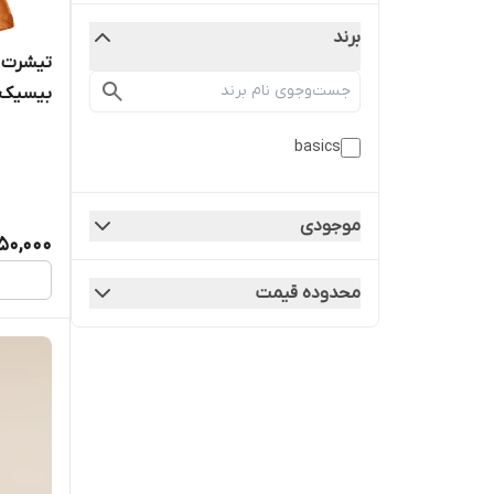
برند
تیشرت آ
بیسیک
basics
موجودی
50,000
محدوده قیمت