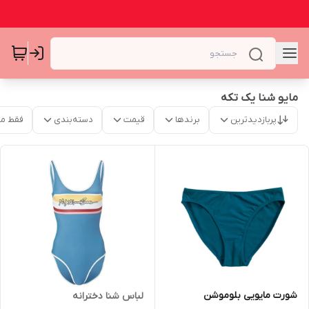
مایو شنا یک تکه
پربازدیدترین
برندها
قیمت
دسته‌بندی
فقط م
شورت مایویی بلوموشن
لباس شنا دخترانه