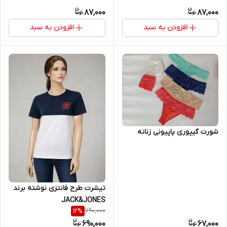
87,000
87,000
افزودن به سبد
افزودن به سبد
شورت گیپوری پاپیونی زنانه
تیشرت طرح فانتزی نوشته برند
JACK&JONES
790,000
12
%
690,000
67,000