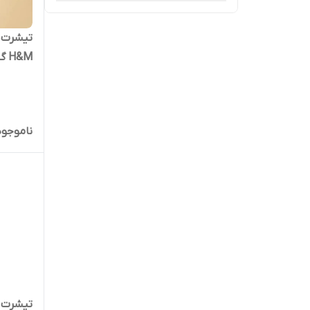
تیشرت ز
H&M گلدوزی گیلاس
ناموجود