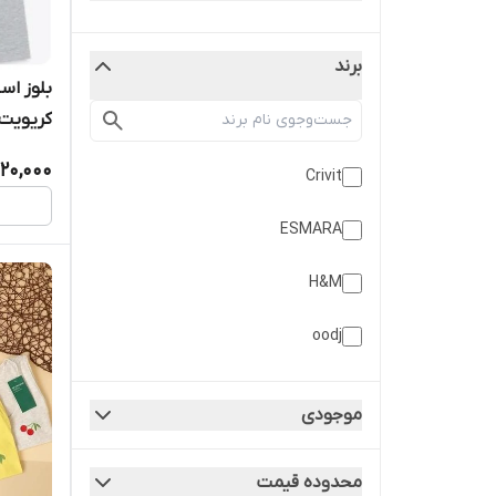
برند
بلوز اس
کریویت
20,000
Crivit
ESMARA
H&M
oodj
موجودی
محدوده قیمت