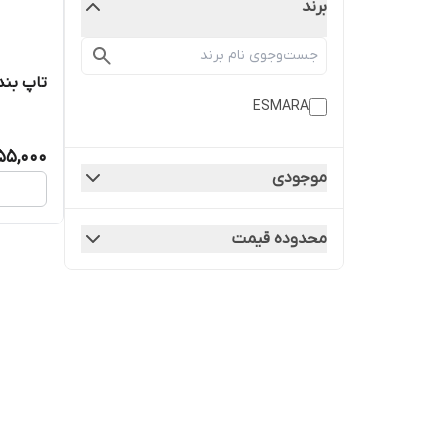
برند
تاپ بند 
ESMARA
55,000
موجودی
محدوده قیمت