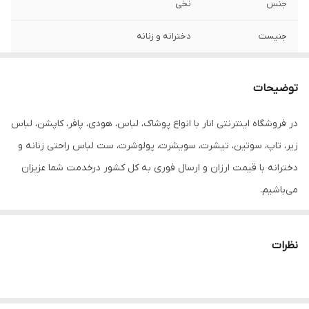
جنس
نخی
جنیست
دخترانه و زنانه
رنگ
طوسی و گل بهی
توضیحات
سایز
S 36/38
در فروشگاه اینترنتی انار با انواع پوشاک، لباس، هودی، پافر، کاپشن، لباس
زیر، تاپ، سوتین، تیشرت، سویشرت، پولوشرت، ست لباس راحتی زنانه و
دخترانه با قیمت ارزان و ارسال فوری به کل کشور درخدمت شما عزیزان
می‌باشیم.
نظرات