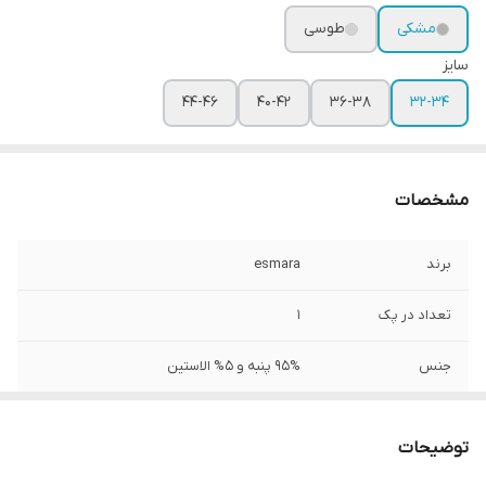
مشکی
طوسی
سایز
44-46
40-42
36-38
32-34
مشخصات
برند
esmara
تعداد در پک
1
جنس
95% پنبه و 5% الاستین
جنیست
زنانه، دخترانه
توضیحات
قد
95-100