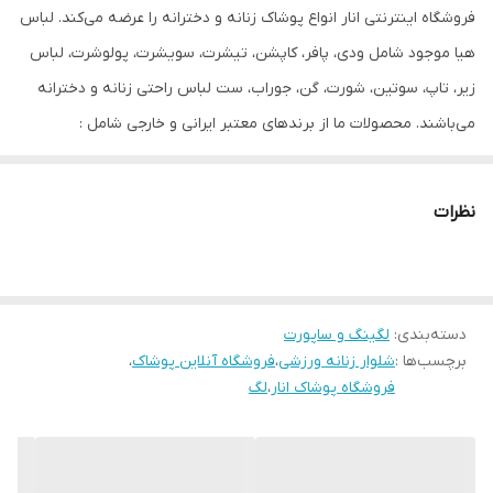
فروشگاه اینترنتی انار انواع پوشاک زنانه و دخترانه را عرضه می‌کند. لباس
هیا موجود شامل ودی، پافر، کاپشن، تیشرت، سویشرت، پولوشرت، لباس
زیر، تاپ، سوتین، شورت، گن، جوراب، ست لباس راحتی زنانه و دخترانه
می‌باشند. محصولات ما از برندهای معتبر ایرانی و خارجی شامل :
Esmara, Gina Benotti, Blue Motion, Leverge, Crivit است و با ارسال
فوری به کل کشور درخدمت شما عزیزان می‌باشیم.
نظرات
دسته‌بندی
:
لگینگ و ساپورت
برچسب‌ها :
شلوار زنانه ورزشی
،
فروشگاه آنلاین پوشاک
،
فروشگاه پوشاک انار
،
لگ