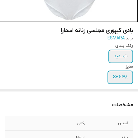
بادی گیپوری مجلسی زنانه اسمارا
برند:
ESMARA
رنگ بندی
سفید
سایز
S36-38
مشخصات
آستین
رکابی
برند
اسمارا