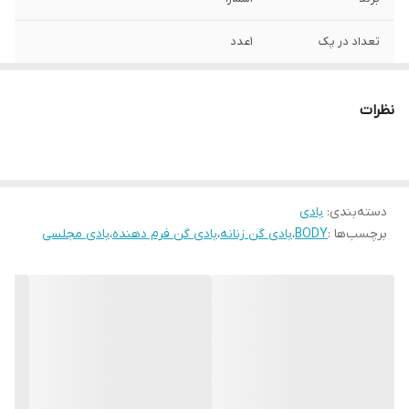
تعداد در پک
1عدد
جزئیات
دارای قزن دکمه ای است.زیر سینه برش دارد
نظرات
جنسیت
زنانه دخترانه
جنس
گیپوری
دسته‌بندی
:
بادی
قد
65-68
برچسب‌ها :
BODY
،
بادی گن زنانه
،
بادی گن فرم دهنده
،
بادی مجلسی
یقه
هفت پشت و رو