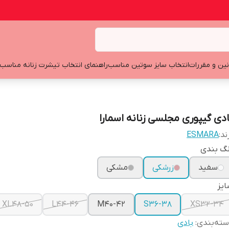
نین و مقررات
انتخاب سایز سوتین مناسب
راهنمای انتخاب تیشرت زنانه مناسب
ادی گیپوری مجلسی زنانه اسمارا
ند:
ESMARA
نگ بندی
سفید
زرشکی
مشکی
یز
XL48-50
L44-46
M40-42
S36-38
XS32-34
ته‌بندی
:
بادی