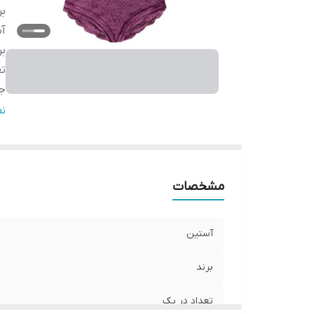
بر
آ
بر
تع
جز
ج
ن
ج
ق
ی
مشخصات
آستین
برند
تعداد در پک