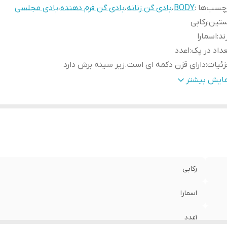
چسب‌ها :
BODY
،
بادی گن زنانه
،
بادی گن فرم دهنده
،
بادی مجلسی
ستین
:
رکابی
ند
:
اسمارا
داد در پک
:
1عدد
ئیات
:
دارای قزن دکمه ای است.زیر سینه برش دارد
نسیت
:
زنانه دخترانه
مایش بیشتر
نس
:
گیپوری
د
:
65-68
قه
:
هفت پشت و رو
رکابی
اسمارا
1عدد