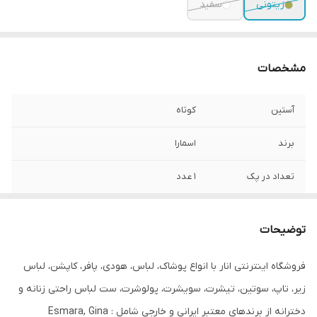
زیتونی
سفید
مشخصات
آستین
کوتاه
برند
اسمارا
تعداد در پک
1 عدد
جنس
نخ پنبه
توضیحات
جنیست
زنانه دخترانه
فروشگاه اینترنتی انار با انواع پوشاک، لباس، هودی، پافر، کاپشن، لباس
قابلیت بازگشت
در صورت ایراد برگشت دارد
زیر، تاپ، سوتین، تیشرت، سویشرت، پولوشرت، ست لباس راحتی زنانه و
مورد استفاده
روزانه
دخترانه از برندهای معتبر ایرانی و خارجی شامل : Esmara, Gina