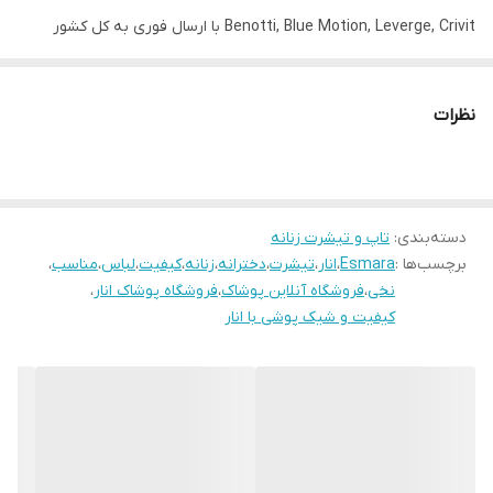
Benotti, Blue Motion, Leverge, Crivit با ارسال فوری به کل کشور
یقه
گرد
درخدمت شما عزیزان می‌باشد.
قد
68
نظرات
سایز
M40-42
طرح
خامه دوزی
دسته‌بندی
:
تاپ و تیشرت زنانه
برچسب‌ها :
Esmara
،
انار
،
تیشرت
،
دخترانه
،
زنانه
،
کیفیت
،
لباس
،
مناسب
،
نخی
،
فروشگاه آنلاین پوشاک
،
فروشگاه پوشاک انار
،
کیفیت و شیک پوشی با انار