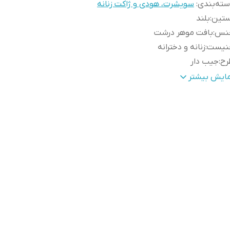
ته‌بندی
:
سویشرت، هودی و ژاکت زنانه
ستین
:
بلند
نس
:
بافت موهر درشت
نیست
:
زنانه و دخترانه
رح
:
جیب دار
ئیات
:
رویه جلو یاز مدل هفت جیبدار
مایش بیشتر
د
:
85