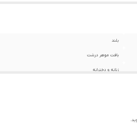
بلند
بافت موهر درشت
زنانه و دخترانه
جیب دار
رویه جلو یاز مدل هفت جیبدار
85
ید.