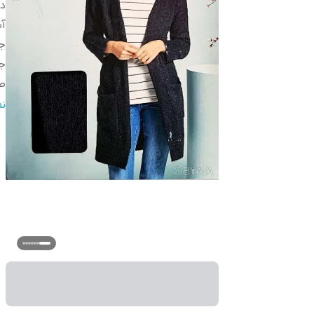
دس
آ
ج
ج
ط
جز
ن
ق