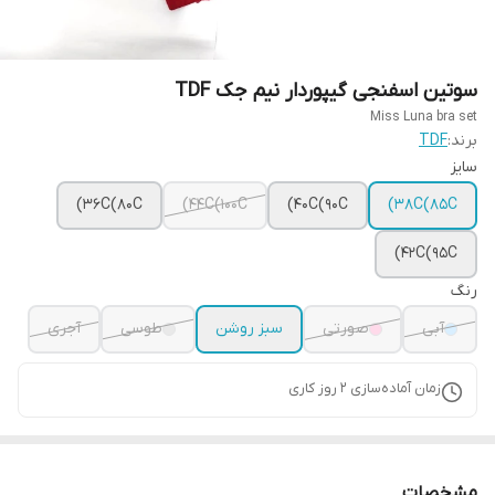
سوتین اسفنجی گیپوردار نیم جک TDF
Miss Luna bra set
برند:
TDF
سایز
36C(80C)
44C(100C)
40C(90C)
38C(85C)
42C(95C)
رنگ
آبی
صورتی
سبز روشن
طوسی
آجری
زمان آماده‌سازی
2
روز کاری
مشخصات