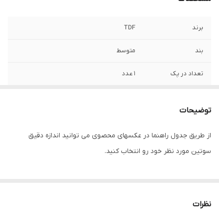
برند
TDF
بند
متوسط
تعداد در پک
1 عدد
جنس
80% پلاستیک + 20% الاستین
توضیحات
جنسیت
زنانه، دخترانه
از طریق جدول راهنما در عکسهای محصوی می توانید اندازه دقیق
طرح
مجلسی گیپوردارنیم جک
سوتین مورد نظر خود رو انتخاب کنید.
قابلیت بازگشت
لباس زیر قابلیت بازگشت ندارد
مورد استفاده
مجلسی
نظرات