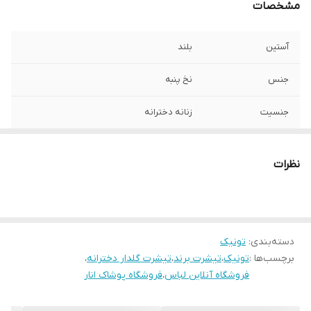
مشخصات
آستین
بلند
جنس
نخ پنبه
جنسیت
زنانه دخترانه
قد کار
80-85
نظرات
برند
بلوموشن
یقه
گرد
دسته‌بندی
:
تونیک
سایز
S36-38
برچسب‌ها :
تونیک
،
تیشرت برند
،
تیشرت گلدار دخترانه
،
فروشگاه آنلاین لباس
،
فروشگاه پوشاک انار
طرح
خالخالی
عرض سینه
45