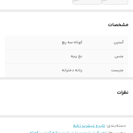
مشخصات
آستین
کوتاه-سه ربع
جنس
نخ پنبه
جنیست
زنانه دخترانه
طرح
ساده
نظرات
قد
80
جزئیات
قابل توجه تونیک ها مشکی اکثرا استین کوتاه
هستند در هنگام خرید توجه کنید
دسته‌بندی
:
تاپ و تیشرت زنانه
برچسب‌ها :
تونیک
،
تیشرت برند
،
تیشرت زنانه آستین کوتاه
،