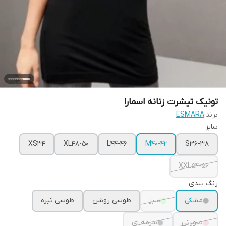
تونیک تیشرت زنانه اسمارا
برند:
ESMARA
سایز
XS34
XL48-50
L44-46
M40-42
S36-38
XXL54-56
رنگ بندی
مشکی
سبز
طوسی روشن
طوسی تیره
صورتی
سرمه ای