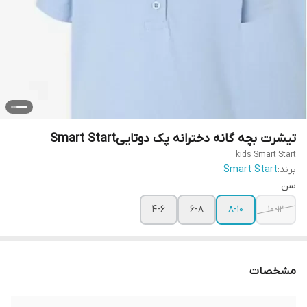
تیشرت بچه گانه دخترانه پک دوتاییSmart Start
kids Smart Start
برند:
Smart Start
سن
4-6
6-8
8-10
10-12
مشخصات