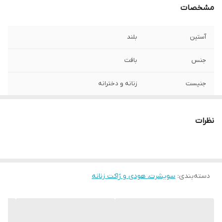
مشخصات
آستین
بلند
جنس
بافت
جنیست
زنانه و دخترانه
جزئیات
رویه بافت جلو باز طرحدار
نظرات
قد
75
دسته‌بندی
:
سویشرت، هودی و ژاکت زنانه