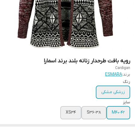
رویه بافت طرحدار زنانه بلند برند اسمارا
Cardigan
برند:
ESMARA
رنگ
زرشکی مشکی
سایز
XS34
S36-38
M40-42