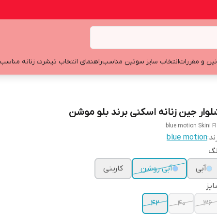
نین و مقررات
انتخاب سایز سوتین مناسب
راهنمای انتخاب تیشرت زنانه مناسب
لوار جین زنانه اسکنی برند بلو موشن
blue motion Skini F
ند:
blue motion
نگ
آبی
آبی روشن
کاربنی
یز
42
40
36