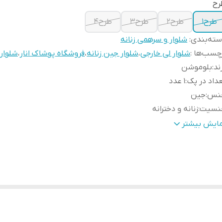
رح
طرح1
طرح2
طرح3
طرح4
ته‌بندی
:
شلوار و سرهمی زنانه
چسب‌ها :
شلوار لی خارجی
،
شلوار جین زنانه
،
فروشگاه پوشاک انار
،
شلوار
ند
:
بلوموشن
داد در پک
:
1 عدد
نس
:
جین
نسیت
:
زنانه و دخترانه
رد استفاده
:
روزانه
مایش بیشتر
بلیت بازگشت
:
دارد
دازه فاق
:
32
 شلوار
:
95
ر ران
:
45