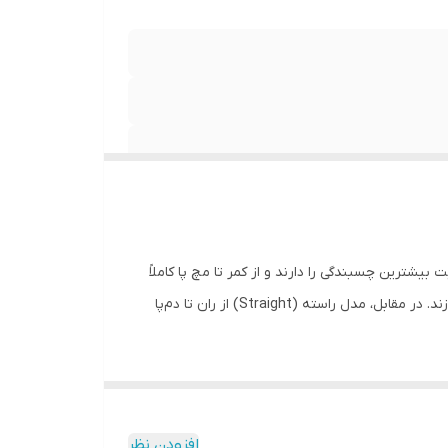
شترین چسبندگی را دارند و از کمر تا مچ پا کاملاً
فیت بدن هستند. مدل‌های اسلیم و اسلیم‌فیت کمی آزادترند؛ فرم پا را می‌گیرند اما چسبان نیستند و ظاهر شیک‌تر و روزمره‌تری می‌سازند. در مقابل، مدل راسته (Straight) از ران تا دم‌پا
ثری ایجاد می‌کند؛ درحالی‌که «نیم‌بگ» آزادی
کنترل‌شده‌تری دارد و ظاهر جمع‌وجورتر ولی همچنان راحت می‌دهد. به طور کلی، تفاوت اصلی این مدل‌ها در فیت و الگوی دوخت است؛ بنابراین ممکن است یک سایز ثابت (مثلاً 42) در
افزودن نظر