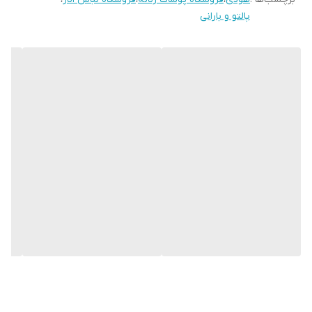
پالتو و بارانی
دور سینه
120
طرح
گل رز