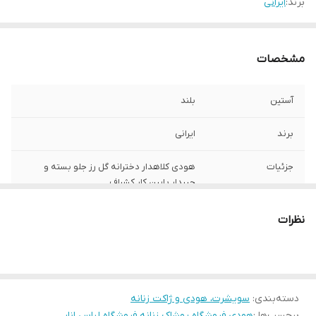
برند:
ایرانی
مشخصات
آستین
بلند
برند
ایرانی
جزئیات
هودی کلاهدار دخترانه گل رز جلو بسته و
جیبدار پایین کار کشباف
جنس
دورس تو کرکی
نظرات
سایز
فری سایز مناسب 38-40-42
جنسیت
دخترانه
دسته‌بندی
:
سویشرت، هودی و ژاکت زنانه
رنگ
برچسب‌ها :
هودی
،
صورتی
فروشگاه پوشاک زنانه
،
فروشگاه لباس انار
،