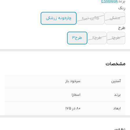
برند:
ESMARA
رنگ
مشگی
آبی تیره
چارخونه زرشکی
طرح
طرح1
طرح2
طرح3
مشخصات
آستین
سرخود باز
برند
اسمارا
ابعاد
80 در 175
تعداد در پک
1عدد