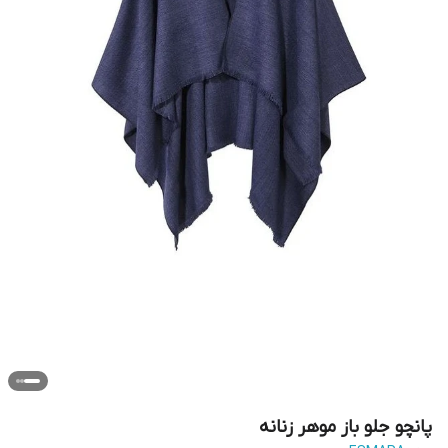
پانچو جلو باز موهر زنانه