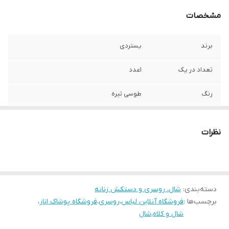
مشخصات
برند
یستردی
تعداد در پک
1عدد
رنگ
طوسی تیره
جنس
بافتموهر پفکی
نظرات
ابعاد
40 در160
جنسیت
زنانه دخترانه
دسته‌بندی
:
شال، روسری و دستکش زنانه
برچسب‌ها :
فروشگاه آنلاین لباس
،
روسری
،
فروشگاه پوشاک انار
،
شال و کلاه
،
شال