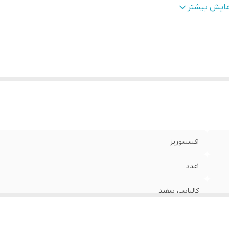
عاد
:
75 در 30
مایش بیشتر
نسیت
:
زنانه دخترانه
اکسسوریز
1عدد
کالباسی سفید
بافت طرحدار