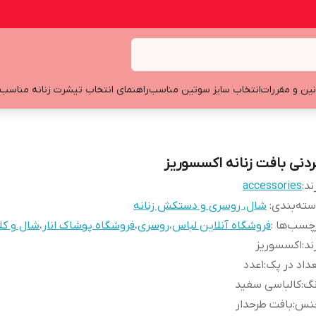
نین و مقررات
انتخاب سایز سوتین مناسب
راهنمای انتخاب تیشرت زنانه مناسب
ردنی بافت زنانه اکسسوریز
ند:
accessories
ته‌بندی
:
شال، روسری و دستکش زنانه
چسب‌ها :
فروشگاه آنلاین لباس
،
روسری
،
فروشگاه پوشاک انار
،
شال و کل
ند
:
اکسسوریز
داد در پک
:
1عدد
نگ
:
کالباسی سفید
نس
:
بافت طرحدار