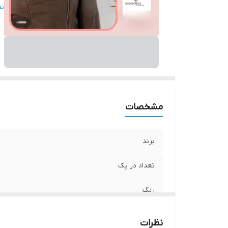
اب
ن
ج
مشخصات
برند
تعداد در پک
رنگ
جنس
نظرات