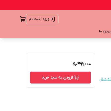
ورود | ثبت‌نام
درباره ما
499,000
افزودن به سبد خرید
اه
،
شال