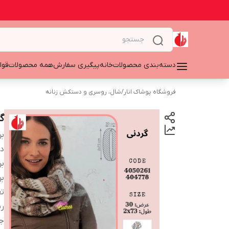
دسته‌بندی محصولات
خانه
پیگیری سفارش
همه محصولات
قوا
فروشگاه پوشاک انار
/
شال، روسری و دستکش زنانه
گ
بر
دس
بر
بر
تع
ر
ج