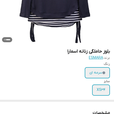
بلوز حاملگی زنانه اسمارا
برند:
ESMARA
رنگ
سرمه ای
سایز
XS34
مشخصات