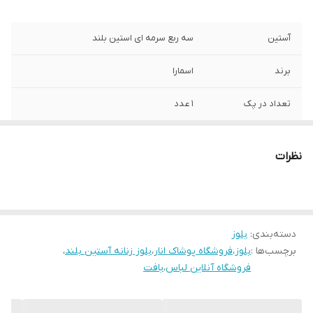
آستین
سه ربع سرمه ای استین بلند
برند
اسمارا
تعداد در پک
1 عدد
طرح
یقه اسکی
نظرات
جنس
بافت تریکو
قد
60-67
دسته‌بندی
:
بلوز
دور سینه
90
برچسب‌ها :
بلوز
،
فروشگاه پوشاک انار
،
بلوز زنانه آستین بلند
،
فروشگاه آنلاین لباس
،
بافت
جنسیت
زنانه دخترانه
قابلیت بازگشت
در صورت ایراد محصول برگشت دارد