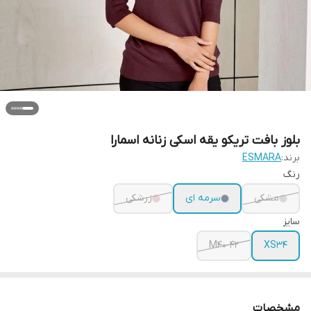
بلوز بافت تریکو یقه اسکی زنانه اسمارا
برند:
ESMARA
رنگ
مشکی
سرمه ای
زرشکی
سایز
M40-42
XS34
مشخصات