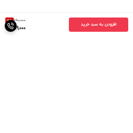
690,000
14
%
افزودن به سبد خرید
589,000
برگشت به بالا