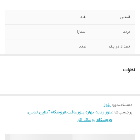
آستین
بلند
برند
اسمارا
تعداد در پک
1عدد
جنس
بافت موهر
نظرات
جنسیت
زنانه
قابلیت بازگشت
در صورت ایراد برگشت دارد
دسته‌بندی
:
بلوز
قد
70
برچسب‌ها :
بلوز زنانه بهاره
،
بلوز
،
بافت
،
فروشگاه آنلاین لباس
،
فروشگاه پوشاک انار
طرح
ساده