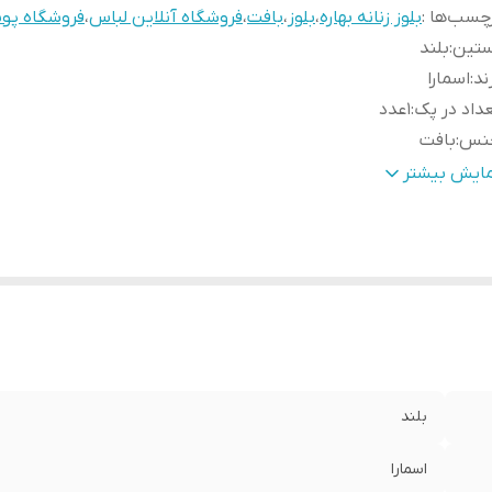
چسب‌ها :
بلوز زنانه بهاره
،
بلوز
،
بافت
،
فروشگاه آنلاین لباس
،
فروشگاه پوش
ستین
:
بلند
ند
:
اسمارا
داد در پک
:
1عدد
نس
:
بافت
نسیت
:
زنانه
مایش بیشتر
بلیت بازگشت
:
در صورت ایراد برگشت دارد
د
:
70
بلند
اسمارا