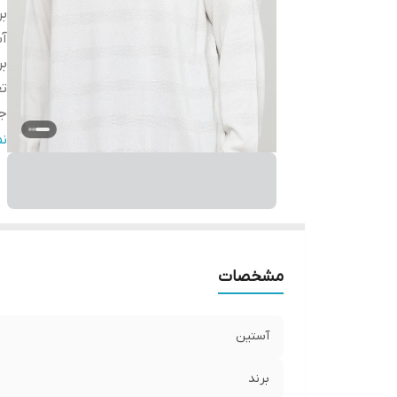
بر
آ
بر
تع
ج
ج
ن
قا
ق
مشخصات
آستین
برند