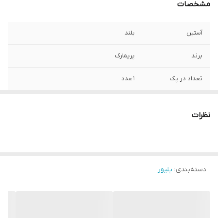
مشخصات
آستین
بلند
برند
پریمارک
تعداد در پک
1 عدد
طرح
بافت کشباف ساده بغل چاکدار
نظرات
رنگ
طوسی
قد
60-67
دسته‌بندی
:
پلیور
جنس
بافت
سایز
S38
دور سینه
110