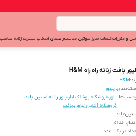
نین و مقررات
انتخاب سایز سوتین مناسب
راهنمای انتخاب تیشرت زنانه مناسب
یور بافت زنانه راه راه H&M
ند:
H&M
ته‌بندی
:
پلیور
چسب‌ها :
بلوز
،
فروشگاه پوشاک انار
،
بلوز زنانه آستین بلند
،
فروشگاه آنلاین لباس
،
بافت
ستین
:
بلند
ند
:
اچ اند ام
داد در پک
:
1 عدد