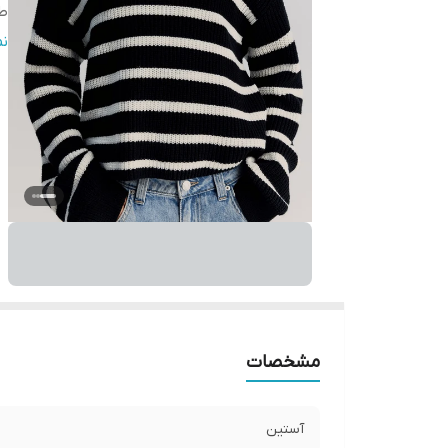
ط
ج
ن
ر
ج
ق
قا
مشخصات
آستین