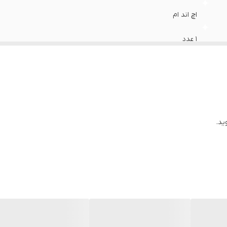
اچ اند ام
1 عدد
بافت راه راه
بافت
مشکی سفید
ید.
زنانه دخترانه
63-68
در صورت ایراد محصول برگشت دارد