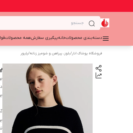
دسته‌بندی محصولات
خانه
پیگیری سفارش
همه محصولات
قوا
فروشگاه پوشاک انار
/
بلوز، پیراهن و شومیز زنانه
/
پلیور
پل
بر
دس
بر
آ
بر
تع