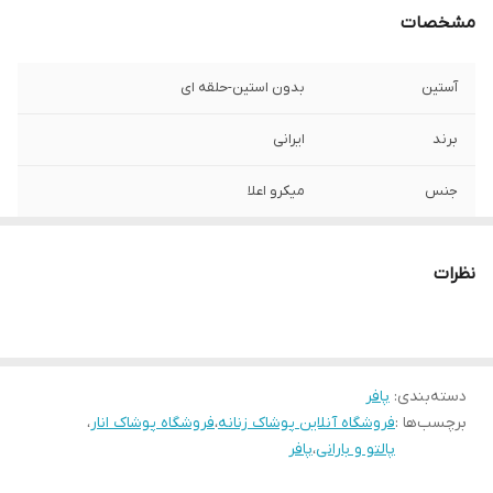
مشخصات
آستین
بدون استین-حلقه ای
برند
ایرانی
جنس
میکرو اعلا
دور سینه
92
نظرات
سایز
فری سایز مناسب 38-40-42
قابلیت بازگشت
قابلیت برگشت ندارد -بغیر از ایراد درمحصول
مرجوعی دارد
دسته‌بندی
:
پافر
جزئیات
برچسب‌ها :
فروشگاه آنلاین پوشاک زنانه
،
کلاهدار و جیبی و جلو زیب دارد
فروشگاه پوشاک انار
،
پالتو و بارانی
،
پافر
قد
75