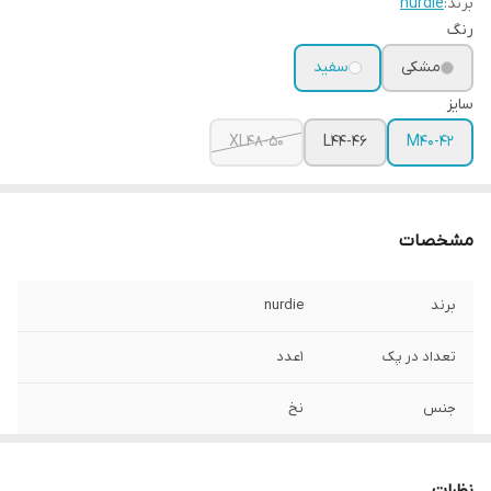
برند:
nurdie
رنگ
مشکی
سفید
سایز
XL48-50
L44-46
M40-42
مشخصات
برند
nurdie
تعداد در پک
1عدد
جنس
نخ
جنسیت
زنانه دخترانه
نظرات