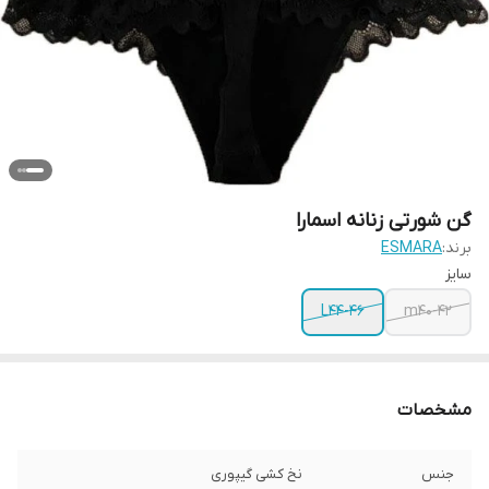
گن شورتی زنانه اسمارا
برند:
ESMARA
سایز
L44-46
m40-42
مشخصات
جنس
نخ کشی گیپوری